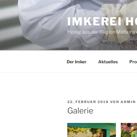
Zum
Inhalt
IMKEREI H
springen
Honig aus der Region Melsun
Der Imker
Aktuelles
Pro
VERÖFFENTLICHT
22. FEBRUAR 2018
VON
ADMIN
AM
Galerie