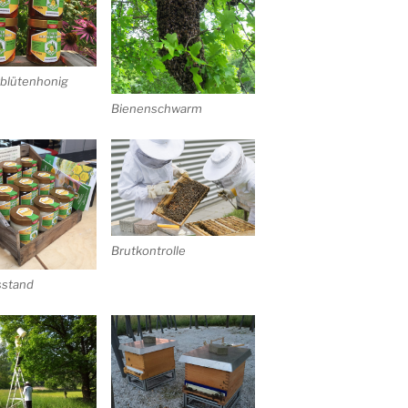
lütenhonig
Bienenschwarm
Brutkontrolle
sstand