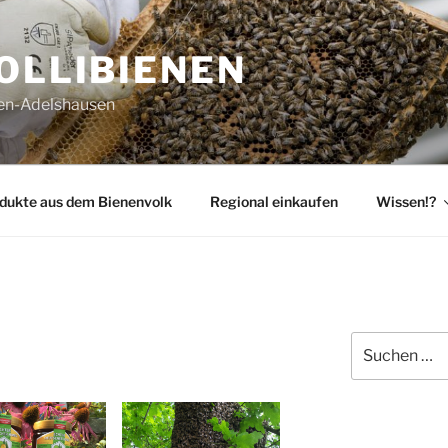
OLLIBIENEN
gen-Adelshausen
dukte aus dem Bienenvolk
Regional einkaufen
Wissen!?
Suchen
nach: