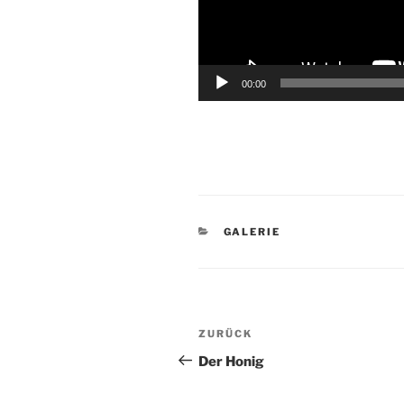
00:00
KATEGORIEN
GALERIE
Beitragsnavigation
Vorheriger
ZURÜCK
Beitrag
Der Honig